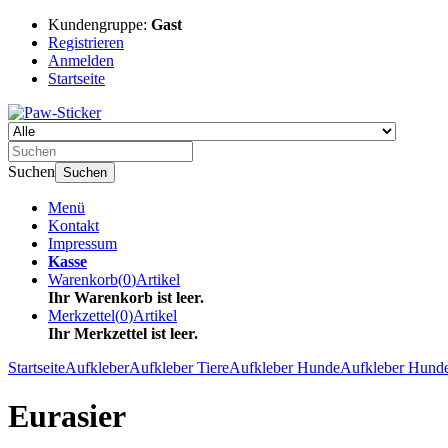
Kundengruppe:
Gast
Registrieren
Anmelden
Startseite
Suchen
Suchen
Menü
Kontakt
Impressum
Kasse
Warenkorb
(
0
)
Artikel
Ihr Warenkorb ist leer.
Merkzettel
(
0
)
Artikel
Ihr Merkzettel ist leer.
Startseite
Aufkleber
Aufkleber Tiere
Aufkleber Hunde
Aufkleber Hund
Eurasier