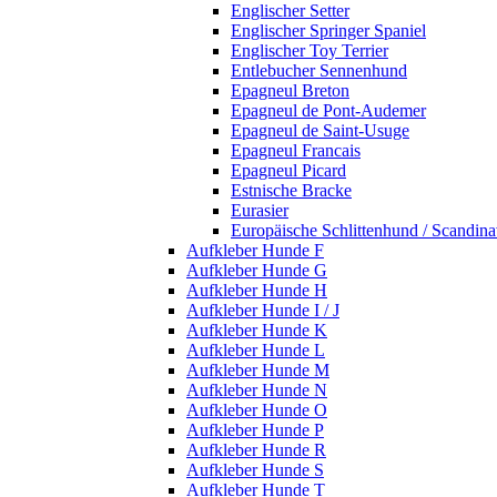
Englischer Setter
Englischer Springer Spaniel
Englischer Toy Terrier
Entlebucher Sennenhund
Epagneul Breton
Epagneul de Pont-Audemer
Epagneul de Saint-Usuge
Epagneul Francais
Epagneul Picard
Estnische Bracke
Eurasier
Europäische Schlittenhund / Scandin
Aufkleber Hunde F
Aufkleber Hunde G
Aufkleber Hunde H
Aufkleber Hunde I / J
Aufkleber Hunde K
Aufkleber Hunde L
Aufkleber Hunde M
Aufkleber Hunde N
Aufkleber Hunde O
Aufkleber Hunde P
Aufkleber Hunde R
Aufkleber Hunde S
Aufkleber Hunde T