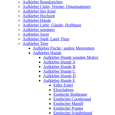
Aufkleber Brandzeichen
Aufkleber Clubs, Vereine, Organisationen
Aufkleber fürs Kind
Aufkleber Hochzeit
Aufkleber Hände
Aufkleber Liebe, Glaube, Hoffnung
Aufkleber sonstiges
Aufkleber Sport
Aufkleber Stadt, Land, Fluss
Aufkleber Tiere
Aufkleber Fische / andere Meerestiere
Aufkleber Hunde
Aufkleber Hunde sonstige Motive
Aufkleber Hunde A
Aufkleber Hunde B
Aufkleber Hunde C
Aufkleber Hunde D
Aufkleber Hunde E
Eifler Zottel
Eloschaboro
Englische Bulldogge
Englischer Coonhound
Englischer Mastiff
Englischer Pointer
Englischer Schäferhund