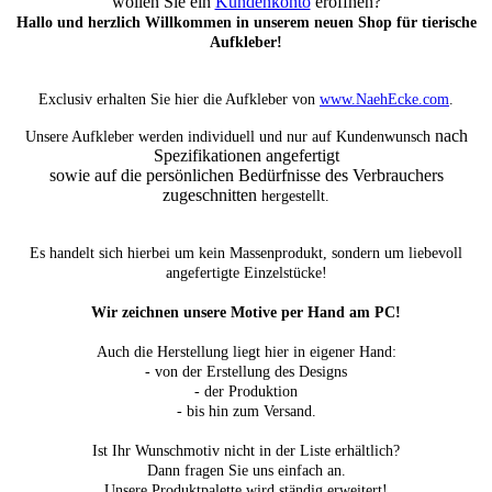
wollen Sie ein
Kundenkonto
eröffnen?
Hallo und herzlich Willkommen in unserem neuen Shop für tierische
Aufkleber!
Exclusiv erhalten Sie hier die Aufkleber von
www.NaehEcke.com
.
nach
Unsere Aufkleber werden individuell und nur auf Kundenwunsch
Spezifikationen angefertigt
sowie auf die persönlichen Bedürfnisse des Verbrauchers
zugeschnitten
hergestellt.
Es handelt sich hierbei um kein Massenprodukt, sondern um liebevoll
angefertigte Einzelstücke!
Wir zeichnen unsere Motive per Hand am PC!
Auch die Herstellung liegt hier in eigener Hand:
- von der Erstellung des Designs
- der Produktion
- bis hin zum Versand.
Ist Ihr Wunschmotiv nicht in der Liste erhältlich?
Dann fragen Sie uns einfach an.
Unsere Produktpalette wird ständig erweitert!