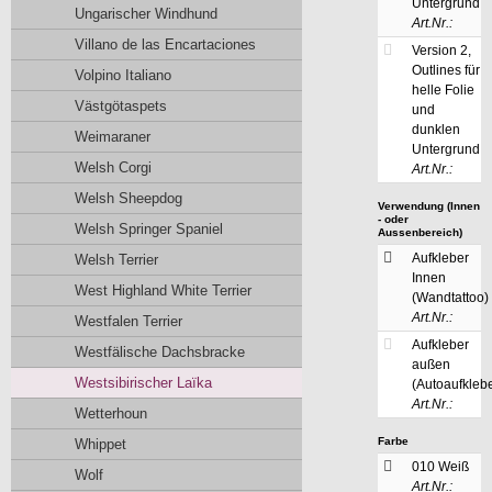
Untergrund
Ungarischer Windhund
Art.Nr.:
Villano de las Encartaciones
Version 2,
Outlines für
Volpino Italiano
helle Folie
Västgötaspets
und
dunklen
Weimaraner
Untergrund
Welsh Corgi
Art.Nr.:
Welsh Sheepdog
Verwendung (Innen
- oder
Welsh Springer Spaniel
Aussenbereich)
Aufkleber
Welsh Terrier
Innen
West Highland White Terrier
(Wandtattoo)
Art.Nr.:
Westfalen Terrier
Aufkleber
Westfälische Dachsbracke
außen
Westsibirischer Laïka
(Autoaufklebe
Art.Nr.:
Wetterhoun
Farbe
Whippet
010 Weiß
Wolf
Art.Nr.: