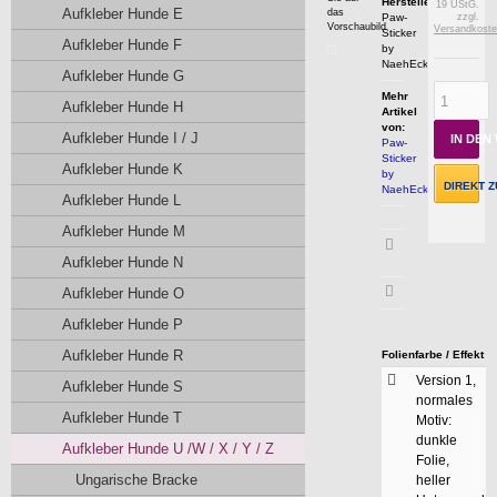
Hersteller:
19 UStG.
Aufkleber Hunde E
das
Paw-
zzgl.
Vorschaubild
Versandkost
Sticker
Aufkleber Hunde F
by
NaehEcke.com
Aufkleber Hunde G
Mehr
Aufkleber Hunde H
Artikel
von:
Aufkleber Hunde I / J
IN DE
Paw-
Sticker
Aufkleber Hunde K
by
DIREKT Z
NaehEcke.com
Aufkleber Hunde L
Aufkleber Hunde M
Artikeldatenblatt
Aufkleber Hunde N
drucken
Aufkleber Hunde O
Aufkleber Hunde P
Aufkleber Hunde R
Folienfarbe / Effekt
Version 1,
Aufkleber Hunde S
normales
Aufkleber Hunde T
Motiv:
dunkle
Aufkleber Hunde U /W / X / Y / Z
Folie,
Ungarische Bracke
heller