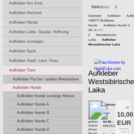
Aufkleber fürs Kind
Artikel
Merkzettel
0
Aufkleber Hochzeit
Startseite
Aufkleber
Aufkl
Artikel
Tiere
Aufkleber
Aufkleber Hände
Hunde
Aufkleber Hunde U
/W / X / Y /
Aufkleber Liebe, Glaube, Hoffnung
Z
Westsibirischer
Laïka
Aufkleber
Aufkleber sonstiges
Westsibirischer Laika
Aufkleber Sport
Aufkleber Stadt, Land, Fluss
Aufkleber Tiere
Aufkleber
Aufkleber Fische / andere Meerestiere
Westsibirische
Aufkleber Hunde
Laika
Aufkleber Hunde sonstige Motive
Aufkleber Hunde A
Lieferzeit:
ab
7
Aufkleber Hunde B
10,00
Tage
Für eine
Aufkleber Hunde C
EUR
Art.Nr.:
größere
Ansicht
A80231201
Aufkleber Hunde D
Endpreis
klicken
nach §
Sie auf