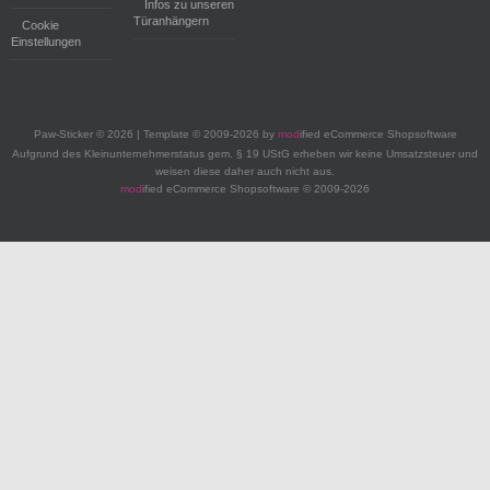
Infos zu unseren
Türanhängern
Cookie
Einstellungen
Paw-Sticker © 2026 | Template © 2009-2026 by
mod
ified eCommerce Shopsoftware
Aufgrund des Kleinunternehmerstatus gem. § 19 UStG erheben wir keine Umsatzsteuer und
weisen diese daher auch nicht aus.
mod
ified eCommerce Shopsoftware © 2009-2026