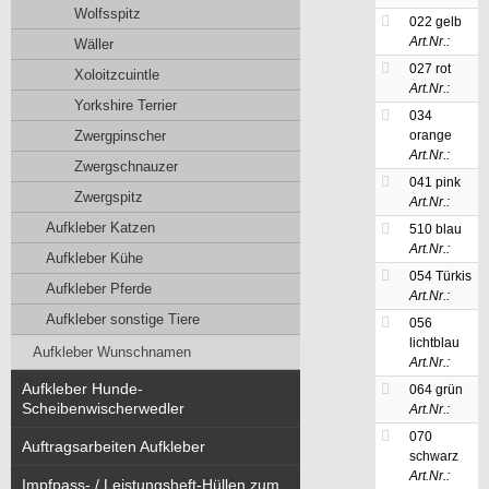
Wolfsspitz
022 gelb
Art.Nr.:
Wäller
027 rot
Xoloitzcuintle
Art.Nr.:
Yorkshire Terrier
034
Zwergpinscher
orange
Art.Nr.:
Zwergschnauzer
041 pink
Zwergspitz
Art.Nr.:
Aufkleber Katzen
510 blau
Art.Nr.:
Aufkleber Kühe
054 Türkis
Aufkleber Pferde
Art.Nr.:
Aufkleber sonstige Tiere
056
lichtblau
Aufkleber Wunschnamen
Art.Nr.:
Aufkleber Hunde-
064 grün
Scheibenwischerwedler
Art.Nr.:
070
Auftragsarbeiten Aufkleber
schwarz
Art.Nr.:
Impfpass- / Leistungsheft-Hüllen zum