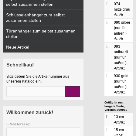
selbst zusammen stellen
074
mittelgrau
Schlüsselanhänger zum selbst
Art.Nr.:
zusammen stellen
090 silber
(nur für
Türanhänger zum selbst zusammen
außen!)
stellen
Art.Nr.:
093
Neue Artikel
anthrazit
(nur für
außen!)
Schnellkauf
Art.Nr.:
930 gold
Bitte geben Sie die Artikelnummer aus
unserem Katalog ein.
(nur für
außen!)
Art.Nr.:
Größe in cm,
längste Seite,
Version 200916
Willkommen zurück!
13 cm
Art.Nr.:
E-Mail-Adresse:
15 cm
+2,50