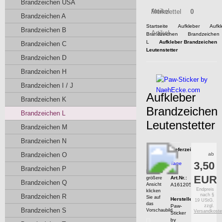
Brandzeichen USA
Artikel
Merkzettel
0
Brandzeichen A
Startseite
Aufkleber
Aufkl
Brandzeichen B
Artikel
Brandzeichen
Brandzeichen
L
Aufkleber Brandzeichen
Brandzeichen C
Leutenstetter
Brandzeichen D
Brandzeichen H
Brandzeichen I / J
Aufkleber
Brandzeichen K
Brandzeichen
Brandzeichen L
Leutenstetter
Brandzeichen M
Brandzeichen N
Lieferzeit:
Brandzeichen O
ab
7
3,50
Tage
Brandzeichen P
Für eine
EUR
Art.Nr.:
größere
Brandzeichen Q
Ansicht
A161205211601
Endpreis
klicken
nach §
Brandzeichen R
Sie auf
Hersteller:
19 UStG.
das
Paw-
zzgl.
Brandzeichen S
Vorschaubild
Versandkost
Sticker
by