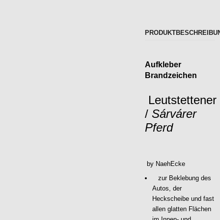
PRODUKTBESCHREIBU
Aufkleber
Brandzeichen
Leutstettener
/
Sárvárer
Pferd
by NaehEcke
zur Beklebung des
Autos, der
Heckscheibe und fast
allen glatten Flächen
im Innen- und