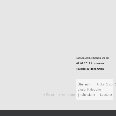
Diesen Artikel haben wir am
09.07.2019 in unseren
Katalog aufgenommen.
Übersicht
| Artikel
1 von 
dieser Kategorie
« Erster
|
« vorheriger
|
nächster »
|
Letzter »