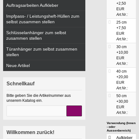
+2,50
Auftragsarbeiten Aufkleber
EUR
Art.Nr.:
Impfpass- / Leistungsheft-Hüllen zum
selbst zusammen stellen
25 cm
+7,50
Schlüsselanhänger zum selbst
EUR
zusammen stellen
Art.Nr.:
30 cm
Türanhänger zum selbst zusammen
+10,00
stellen
EUR
Art.Nr.:
Neue Artikel
40 cm
+20,00
EUR
Schnellkauf
Art.Nr.:
Bitte geben Sie die Artikelnummer aus
50 cm
unserem Katalog ein.
+30,00
EUR
Art.Nr.:
Verwendung (Innen
- oder
Aussenbereich)
Willkommen zurück!
Aufkleber