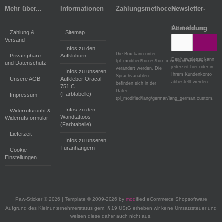
Mehr über...
Informationen
Zahlungsmethoden
Newsletter-
Anmeldung
E-Mail-Adresse:
Zahlung &
Sitemap
Versand
Infos zu den
Die Box kann unter
Privatsphäre
Aufklebern
Der Newsletter kann
tpl_modified/boxes/box_miscellaneous.html
und Datenschutz
jederzeit hier oder in
verändert werden. Die
Infos zu unseren
Ihrem Kundenkonto
Sprachvariablen
Unsere AGB
Aufkleber Oracal
abbestellt werden.
befinden sich in der
751 C
Datei
(Farbtabelle)
Impressum
tpl_modified/lang/german/lang_german.custom.
Infos zu den
Widerrufsrecht &
Wandtattoos
Widerrufsformular
(Farbtabelle)
Lieferzeit
Infos zu unseren
Türanhängern
Cookie
Einstellungen
Paw-Sticker © 2026 | Template © 2009-2026 by
mod
ified eCommerce Shopsoftware
Aufgrund des Kleinunternehmerstatus gem. § 19 UStG erheben wir keine Umsatzsteuer und
weisen diese daher auch nicht aus.