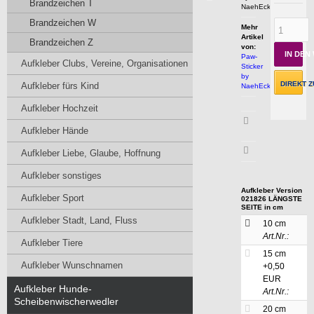
Brandzeichen T
NaehEcke.com
Brandzeichen W
Mehr
Artikel
Brandzeichen Z
von:
IN DE
Paw-
Aufkleber Clubs, Vereine, Organisationen
Sticker
by
DIREKT Z
Aufkleber fürs Kind
NaehEcke.com
Aufkleber Hochzeit
Artikeldatenblatt
Aufkleber Hände
drucken
Aufkleber Liebe, Glaube, Hoffnung
Aufkleber sonstiges
Aufkleber Version
Aufkleber Sport
021826 LÄNGSTE
SEITE in cm
Aufkleber Stadt, Land, Fluss
10 cm
Art.Nr.:
Aufkleber Tiere
15 cm
Aufkleber Wunschnamen
+0,50
EUR
Aufkleber Hunde-
Art.Nr.:
Scheibenwischerwedler
20 cm